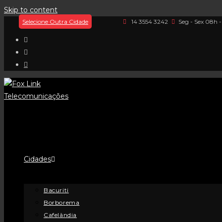
Skip to content
Selecione Outra Cidade
14 3554 3242
Seg - Sex 08h 
Cidades
Bacuriti
Borborema
Cafelândia