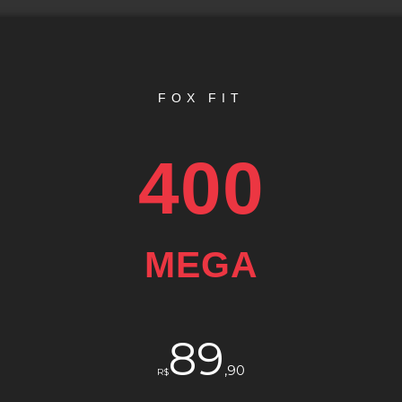
FOX FIT
400
MEGA
89
,90
R$