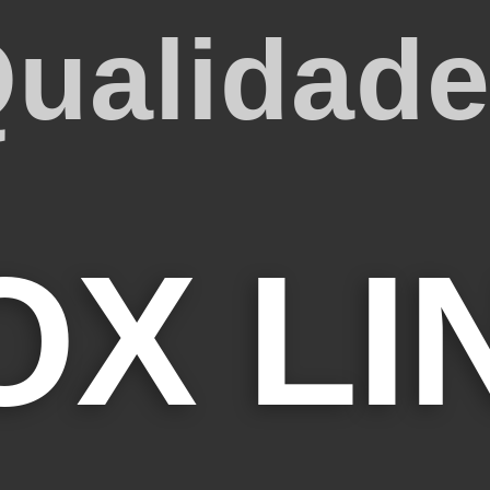
ualidad
OX LI