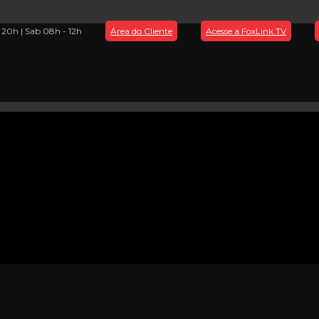
- 20h | Sab 08h - 12h
Área do Cliente
Acesse a FoxLink TV