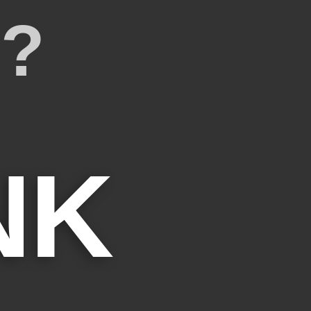
e?
NK