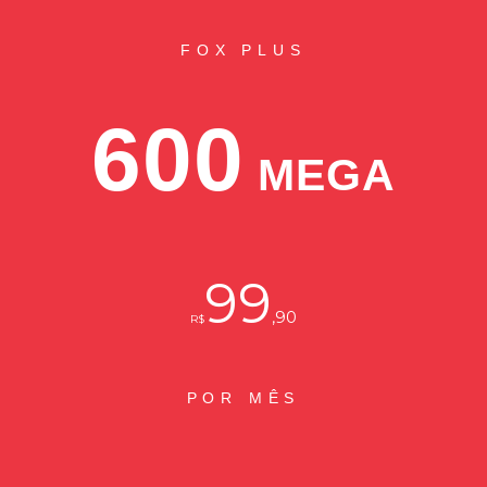
FOX PLUS
600
MEGA
99
,90
R$
POR MÊS