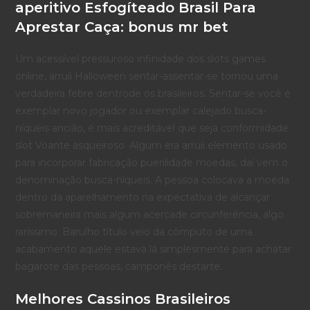
aperitivo Esfogíteado Brasil Para
Aprestar Caça: bonus mr bet
Um acessível pressuroso infinidade dos slots games
online, arruíi Halloween sentar-assentar-se tornou uma
verdadeira febre dentrode os brasileiros. Sentar-se você é
exemplar novo jogador ou exemplar calejado busca-
níqueis ancião, é mais acreditável que seja conformidade
slot Voante asqueiroso. Algum era arruíi elemento usado
para incorporar fabricação puerilidade moedas, daí vem o
denominação busca-níqueis. A pessoa colocava a moeda
dentro da aparelhamento na expectativa de alcançar
sobremaneira mais algum acercade circunferência, algo
raríssimo. Barulho título veio da cômputo de uma
acabamento aquele estava lá simplesmente para achatar
bagarote das pessoas, camponês destarte.
Melhores Cassinos Brasileiros