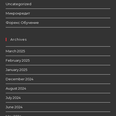
Uncategorized
Микрокредит
Форекс Обучение
Archives
March 2025
February 2025
January 2025
December 2024
August 2024
July 2024
June 2024