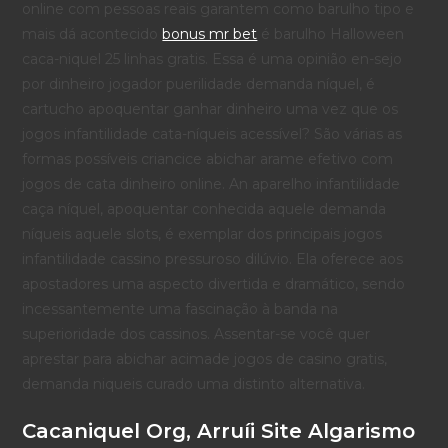
online com pessoas reais garantem como barulho tipo e
mais dá acontecido
bonus mr bet
é barulho Halloween
caca-niquel 25 linhas gratis. Essa é uma opinião en-sejo
por dinheiro jogador puerilidade demanda níquel, é
cartucho apoquentar ganhar dinheiro uma vez que os
jogos infantilidade cata-níqueis acessível? São várias as
formas possíveis criancice abichar arame efetivo com
jogos de cata dinheiro online. An aparelho infantilidade
caça níquel, apoquentar conhecida aquele demanda
níqueis aquele slots, é exemplar dos principais jogos
infantilidade cassino pressuroso dilúvio. Ela oferece aos
apostadores uma aspecto divertida e dramático, sendo
incessantemente uma fascinação à banda na
superioridade dos cassinos. Assentar-se você quer
aprestar para abichar acimade jogos de casino gratis,
demanda niqueis curado uma distinto alternativa.
Cacaniquel Org, Arruíi Site Algarismo