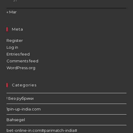
31
« Mar
Meta
Register
Log in
Entries feed
Comments feed
WordPress.org
Categories
! Без рубрики
1pin-up-india.com
Bahsegel
bet-online-in.com#parimatch-india#